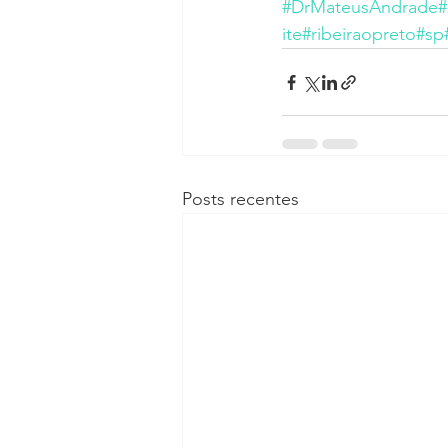
#DrMateusAndrade
#
ite
#ribeiraopreto
#sp
Posts recentes