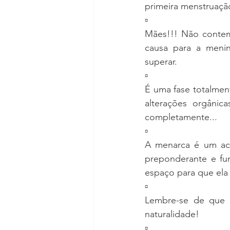
primeira menstruação
▫
Mães!!! Não contem 
causa para a menin
superar.
▫
É uma fase totalment
alterações orgânic
completamente...
▫
A menarca é um aco
preponderante e fu
espaço para que ela 
▫
Lembre-se de que 
naturalidade!
▫