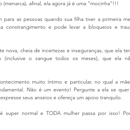
 (menarca), afinal, ela agora já é uma “mocinha”!!!
para as pessoas quando sua filha tiver a primeira men
a constrangimento e pode levar a bloqueios e traum
e nova, cheia de incertezas e inseguranças, que ela te
as (inclusive o sangue todos os meses), que ela n
ntecimento muito íntimo e particular, no qual a mã
ndamental. Não é um evento! Pergunte a ela se quer 
expresse seus anseios e ofereça um apoio tranquilo.
é super normal e TODA mulher passa por isso! Port