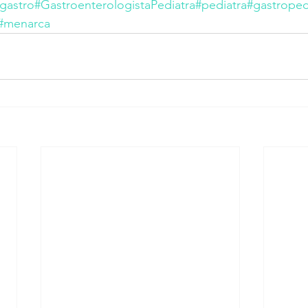
gastro
#GastroenterologistaPediatra
#pediatra
#gastroped
#menarca