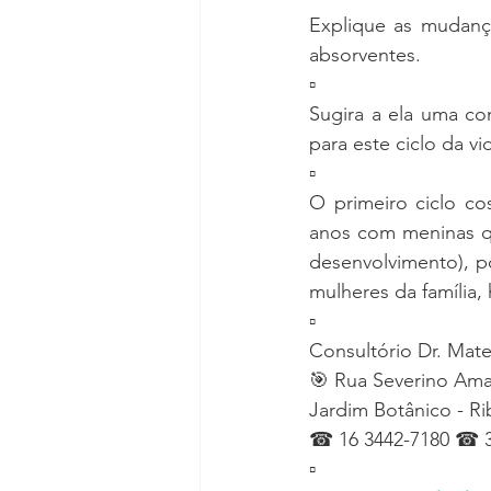
Explique as mudança
absorventes.
▫
Sugira a ela uma con
para este ciclo da vi
▫
O primeiro ciclo co
anos com meninas q
desenvolvimento), p
mulheres da família,
▫
Consultório Dr. Mat
🎯 Rua Severino Ama
Jardim Botânico - Ri
☎ 16 3442-7180 ☎ 3
▫