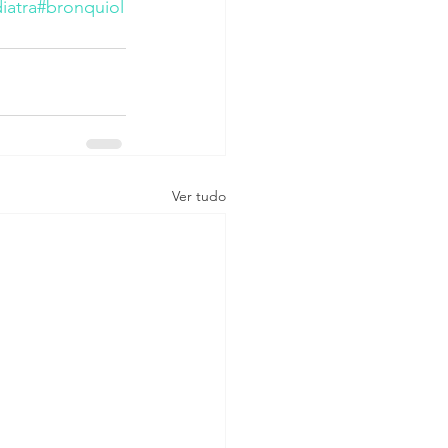
iatra
#bronquiol
Ver tudo