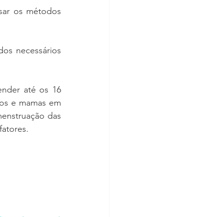
sar os métodos 
dos necessários 
nder até os 16 
los e mamas em 
menstruação das 
fatores.