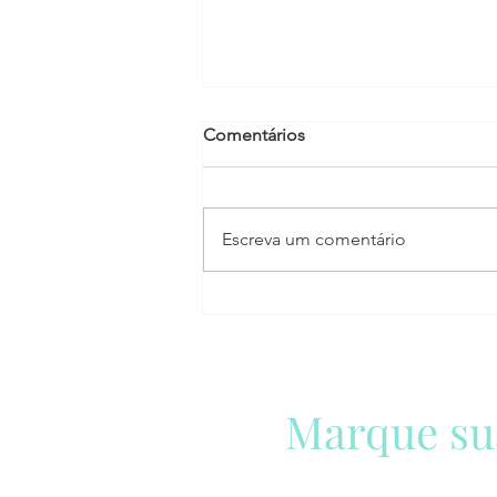
Comentários
Escreva um comentário
Uso Dos Dispositivos de
Retenção: Veja o Que
Determina o CONTRAN
Marque su
Estou aqui para te ajudar