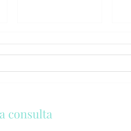
Roséola Infantil ou Exantema
Prev
Súbito
guia
a consulta
 a resolver seus problemas