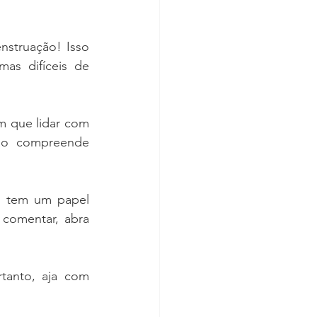
struação! Isso 
as difíceis de 
m que lidar com 
ão compreende 
e tem um papel 
comentar, abra 
anto, aja com 