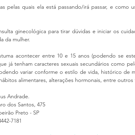
s pelas quais ela está passando/irá passar, e como u
sulta ginecológica para tirar dúvidas e iniciar os cuida
da da mulher.
stuma acontecer entre 10 e 15 anos (podendo se este
ue já tenham caracteres sexuais secundários como pe
odendo variar conforme o estilo de vida, histórico de 
 hábitos alimentares, alterações hormonais, entre outros 
eus Andrade.
ro dos Santos, 475
beirão Preto - SP
442-7181