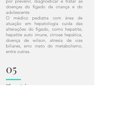
por prevenir, diagnosticar e tratar as
doenças do fígado da criança e do
adolescente
O médico pediatra com área de
atuação em hepatologia cuida das
alterações do fígado, como hepatite,
hepatite auto imune, cirrose hepática,
doença de wilson, atresia de vias
biliares, erro inato do metabolismo,
entre outras.
05
Phmetria
É um exame simples, indolor, inócuo e
de grande valor para o
gastroenterologista. Nos centros
médicos mais avançados de primeiro
mundo este exame tem se tornado
indispensável principalmente quando